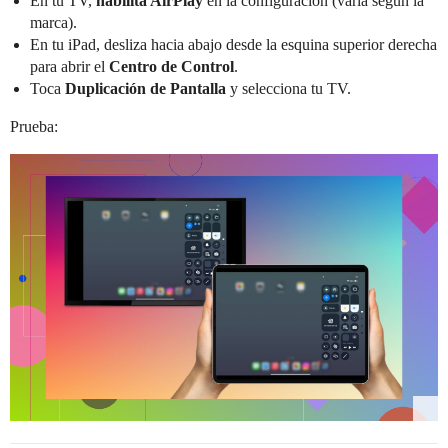
En tu TV,
habilita AirPlay
en la configuración (varía según la
marca).
En tu iPad, desliza hacia abajo desde la esquina superior derecha
para abrir el
Centro de Control
.
Toca
Duplicación de Pantalla
y selecciona tu TV.
Prueba: