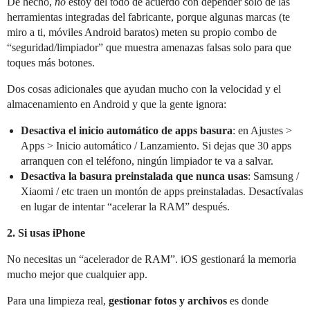
De hecho,
no
estoy del todo de acuerdo con depender solo de las
herramientas integradas del fabricante, porque algunas marcas (te
miro a ti, móviles Android baratos) meten su propio combo de
“seguridad/limpiador” que muestra amenazas falsas solo para que
toques más botones.
Dos cosas adicionales que ayudan mucho con la velocidad y el
almacenamiento en Android y que la gente ignora:
Desactiva el inicio automático de apps basura
: en Ajustes >
Apps > Inicio automático / Lanzamiento. Si dejas que 30 apps
arranquen con el teléfono, ningún limpiador te va a salvar.
Desactiva la basura preinstalada que nunca usas
: Samsung /
Xiaomi / etc traen un montón de apps preinstaladas. Desactívalas
en lugar de intentar “acelerar la RAM” después.
2. Si usas iPhone
No necesitas un “acelerador de RAM”. iOS gestionará la memoria
mucho mejor que cualquier app.
Para una limpieza real,
gestionar fotos y archivos
es donde