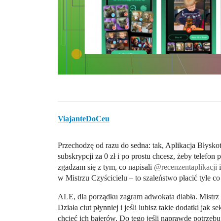
ViajanteDoCeu
Przechodzę od razu do sedna: tak, Aplikacja Błyskotl
subskrypcji za 0 zł i po prostu chcesz, żeby telefon
zgadzam się z tym, co napisali
@recenzentaplikacji
w Mistrzu Czyścicielu – to szaleństwo płacić tyle c
ALE, dla porządku zagram adwokata diabła. Mistrz C
Działa ciut płynniej i jeśli lubisz takie dodatki jak 
chcieć ich bajerów. Do tego jeśli naprawdę potrze