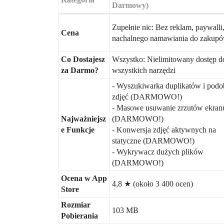
Darmowy)
Zupełnie nic: Bez reklam, paywalli
Cena
nachalnego namawiania do zakup
Co Dostajesz
Wszystko: Nielimitowany dostęp d
za Darmo?
wszystkich narzędzi
- Wyszukiwarka duplikatów i pod
zdjęć (DARMOWO!)
- Masowe usuwanie zrzutów ekran
Najważniejsz
(DARMOWO!)
e Funkcje
- Konwersja zdjęć aktywnych na
statyczne (DARMOWO!)
- Wykrywacz dużych plików
(DARMOWO!)
Ocena w App
4,8 ★ (około 3 400 ocen)
Store
Rozmiar
103 MB
Pobierania