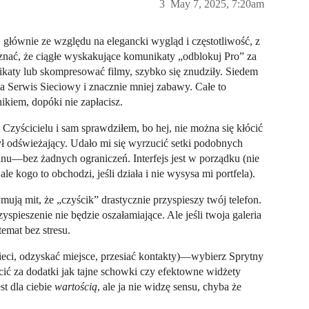
3
May 7, 2025, 7:20am
głównie ze względu na elegancki wygląd i częstotliwość, z
yznać, że ciągłe wyskakujące komunikaty „odblokuj Pro” za
katy lub skompresować filmy, szybko się znudziły. Siedem
za Serwis Sieciowy i znacznie mniej zabawy. Całe to
kiem, dopóki nie zapłacisz.
Czyścicielu i sam sprawdziłem, bo hej, nie można się kłócić
 odświeżający. Udało mi się wyrzucić setki podobnych
nu—bez żadnych ograniczeń. Interfejs jest w porządku (nie
e kogo to obchodzi, jeśli działa i nie wysysa mi portfela).
mują mit, że „czyścik” drastycznie przyspieszy twój telefon.
zyspieszenie nie będzie oszałamiające. Ale jeśli twoja galeria
emat bez stresu.
ieci, odzyskać miejsce, przesiać kontakty)—wybierz Sprytny
płacić za dodatki jak tajne schowki czy efektowne widżety
st dla ciebie
wartością
, ale ja nie widzę sensu, chyba że