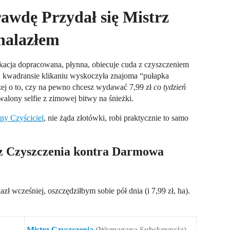
wdę Przydał się Mistrz
nalazłem
kacja dopracowana, płynna, obiecuje cuda z czyszczeniem
ej kwadransie klikaniu wyskoczyła znajoma “pułapka
aczej o to, czy na pewno chcesz wydawać 7,99 zł
co tydzień
awalony selfie z zimowej bitwy na śnieżki.
ny Czyściciel
, nie żąda złotówki, robi praktycznie to samo
z Czyszczenia kontra Darmowa
ł wcześniej, oszczędziłbym sobie pół dnia (i 7,99 zł, ha).
Mistrz Czyszczenia
(Wymagana Subskrypcja)