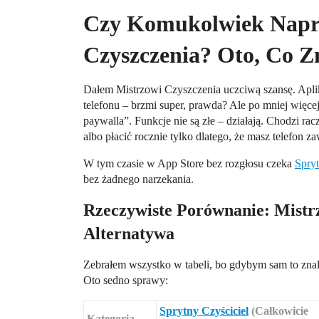
Czy Komukolwiek Napra
Czyszczenia? Oto, Co Z
Dałem Mistrzowi Czyszczenia uczciwą szansę. Apli
telefonu – brzmi super, prawda? Ale po mniej więc
paywalla”. Funkcje nie są złe – działają. Chodzi r
albo płacić rocznie tylko dlatego, że masz telefon z
W tym czasie w App Store bez rozgłosu czeka
Spryt
bez żadnego narzekania.
Rzeczywiste Porównanie: Mistr
Alternatywa
Zebrałem wszystko w tabeli, bo gdybym sam to znalaz
Oto sedno sprawy:
Sprytny Czyściciel
(Całkowicie
Kategoria