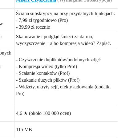
Ściana subskrypcyjna przy przydatnych funkcjach:
,
- 7,99 zł tygodniowo (Pro)
ów
- 39,99 zł rocznie
o
Skanowanie i podgląd śmieci za darmo,
wyczyszczenie – albo kompresja wideo? Zapłać.
obnych
- Czyszczenie duplikatów/podobnych zdjęć
u
- Kompresja wideo (tylko Pro!)
- Scalanie kontaktów (Pro!)
- Szukanie dużych plików (Pro!)
- Widżety, ukryty sejf, efekty ładowania (dodatki
Pro)
4,6 ★ (około 100 000 ocen)
115 MB