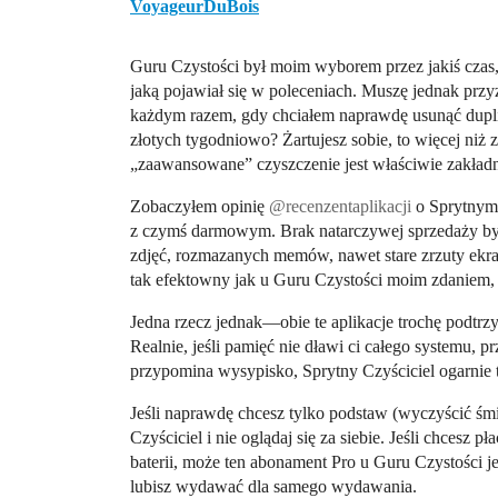
VoyageurDuBois
Guru Czystości był moim wyborem przez jakiś czas, 
jaką pojawiał się w poleceniach. Muszę jednak prz
każdym razem, gdy chciałem naprawdę usunąć dupli
złotych tygodniowo? Żartujesz sobie, to więcej niż 
„zaawansowane” czyszczenie jest właściwie zakładni
Zobaczyłem opinię
@recenzentaplikacji
o Sprytnym 
z czymś darmowym. Brak natarczywej sprzedaży był
zdjęć, rozmazanych memów, nawet stare zrzuty ekra
tak efektowny jak u Guru Czystości moim zdaniem, al
Jedna rzecz jednak—obie te aplikacje trochę podtrzy
Realnie, jeśli pamięć nie dławi ci całego systemu, pr
przypomina wysypisko, Sprytny Czyściciel ogarnie t
Jeśli naprawdę chcesz tylko podstaw (wyczyścić śm
Czyściciel i nie oglądaj się za siebie. Jeśli chcesz 
baterii, może ten abonament Pro u Guru Czystości je
lubisz wydawać dla samego wydawania.