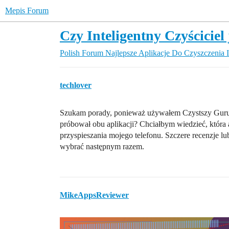
Mepis Forum
Czy Inteligentny Czyściciel
Polish Forum
Najlepsze Aplikacje Do Czyszczenia 
techlover
Szukam porady, ponieważ używałem Czystszy Guru, 
próbował obu aplikacji? Chciałbym wiedzieć, która a
przyspieszania mojego telefonu. Szczere recenzje 
wybrać następnym razem.
MikeAppsReviewer