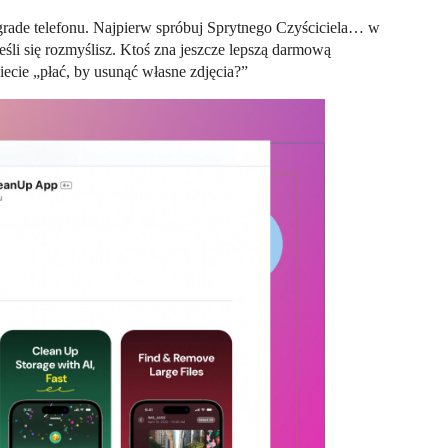
rade telefonu. Najpierw spróbuj Sprytnego Czyściciela… w
eśli się rozmyślisz. Ktoś zna jeszcze lepszą darmową
ecie „płać, by usunąć własne zdjęcia?”