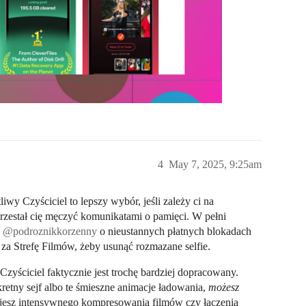
4
May 7, 2025, 9:25am
iwy Czyściciel to lepszy wybór, jeśli zależy ci na
 przestał cię męczyć komunikatami o pamięci. W pełni
i
@podroznikkorzenny
o nieustannych płatnych blokadach
o za Strefę Filmów, żeby usunąć rozmazane selfie.
zyściciel faktycznie jest trochę bardziej dopracowany.
sekretny sejf albo te śmieszne animacje ładowania,
możesz
bujesz intensywnego kompresowania filmów czy łączenia