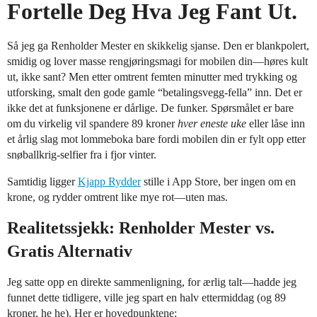
Fortelle Deg Hva Jeg Fant Ut.
Så jeg ga Renholder Mester en skikkelig sjanse. Den er blankpolert,
smidig og lover masse rengjøringsmagi for mobilen din—høres kult
ut, ikke sant? Men etter omtrent femten minutter med trykking og
utforsking, smalt den gode gamle “betalingsvegg-fella” inn. Det er
ikke det at funksjonene er dårlige. De funker. Spørsmålet er bare
om du virkelig vil spandere 89 kroner
hver eneste uke
eller låse inn
et årlig slag mot lommeboka bare fordi mobilen din er fylt opp etter
snøballkrig-selfier fra i fjor vinter.
Samtidig ligger
Kjapp Rydder
stille i App Store, ber ingen om en
krone, og rydder omtrent like mye rot—uten mas.
Realitetssjekk: Renholder Mester vs.
Gratis Alternativ
Jeg satte opp en direkte sammenligning, for ærlig talt—hadde jeg
funnet dette tidligere, ville jeg spart en halv ettermiddag (og 89
kroner, he he). Her er hovedpunktene: