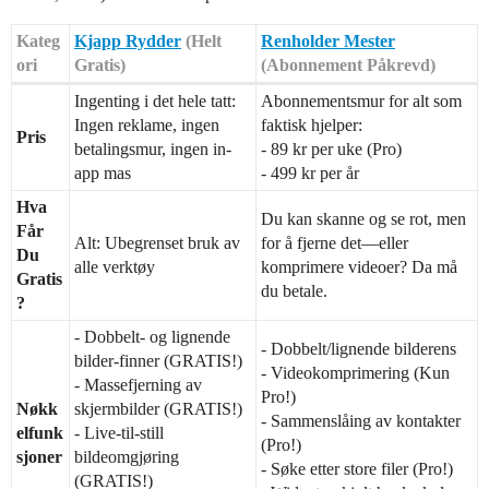
Kateg
Kjapp Rydder
(Helt
Renholder Mester
ori
Gratis)
(Abonnement Påkrevd)
Ingenting i det hele tatt:
Abonnementsmur for alt som
Ingen reklame, ingen
faktisk hjelper:
Pris
betalingsmur, ingen in-
- 89 kr per uke (Pro)
app mas
- 499 kr per år
Hva
Du kan skanne og se rot, men
Får
Alt: Ubegrenset bruk av
for å fjerne det—eller
Du
alle verktøy
komprimere videoer? Da må
Gratis
du betale.
?
- Dobbelt- og lignende
- Dobbelt/lignende bilderens
bilder-finner (GRATIS!)
- Videokomprimering (Kun
- Massefjerning av
Pro!)
Nøkk
skjermbilder (GRATIS!)
- Sammenslåing av kontakter
elfunk
- Live-til-still
(Pro!)
sjoner
bildeomgjøring
- Søke etter store filer (Pro!)
(GRATIS!)