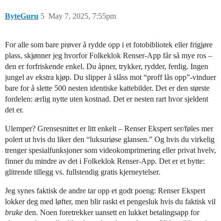
ByteGuru
5
May 7, 2025, 7:55pm
For alle som bare prøver å rydde opp i et fotobibliotek eller frigjøre
plass, skjønner jeg hvorfor Folkeklok Renser-App får så mye ros –
den er forfriskende enkel. Du åpner, trykker, rydder, ferdig. Ingen
jungel av ekstra kjøp. Du slipper å slåss mot “proff lås opp”-vinduer
bare for å slette 500 nesten identiske kattebilder. Det er den største
fordelen: ærlig nytte uten kostnad. Det er nesten rart hvor sjeldent
det er.
Ulemper? Grensesnittet er litt enkelt – Renser Ekspert ser/føles mer
polert ut hvis du liker den “luksuriøse glansen.” Og hvis du virkelig
trenger spesialfunksjoner som videokomprimering eller privat hvelv,
finner du mindre av det i Folkeklok Renser-App. Det er et bytte:
glitrende tillegg vs. fullstendig gratis kjerneytelser.
Jeg synes faktisk de andre tar opp et godt poeng: Renser Ekspert
lokker deg med løfter, men blir raskt et pengesluk hvis du faktisk vil
bruke
den. Noen foretrekker uansett en lukket betalingsapp for