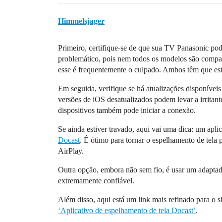
Himmelsjager
Primeiro, certifique-se de que sua TV Panasonic pod
problemático, pois nem todos os modelos são compatí
esse é frequentemente o culpado. Ambos têm que est
Em seguida, verifique se há atualizações disponívei
versões de iOS desatualizados podem levar a irritan
dispositivos também pode iniciar a conexão.
Se ainda estiver travado, aqui vai uma dica: um apl
Docast
. É ótimo para tornar o espelhamento de tel
AirPlay.
Outra opção, embora não sem fio, é usar um adapta
extremamente confiável.
Além disso, aqui está um link mais refinado para o si
‘Aplicativo de espelhamento de tela Docast’
.