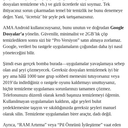
dosyaları temizleme vb.) ve gizli ücretlerle sizi soymaz. Tek
ihtiyacınız sorun çıkarmadan temel bir temizlik ise bunu denemeye
değer. Yani, ‘ücretsiz’ bir şeyle pek tartışamazsınız.
AMA Android kullanıcısıysanız, bunu unutun ve doğrudan
Google
Dosyalar’a
yönelin. Güvenilir, minimalist ve 2GB’lık çöp
temizledikten sonra sizi bir “Pro Versiyon” satın almaya zorlamaz.
Google, verileri bu rastgele uygulamaların çoğundan daha iyi nasıl
yöneteceğini bilir.
Şimdi esas gerçek bomba burada—uygulamalar yavaşlamaya sebep
olan asıl şeyi çözmeyecek. Gereksiz dosyaları temizlemek iyi bir
şey ama hâlâ 1000 tane grup sohbeti memesini tutuyorsanız veya
2019’da indirdiğiniz o rastgele oyunu kaldırmayı unuttuysanız,
hiçbir temizleme uygulaması sorunlarınızı tamamen çözmez.
Telefonunuzu düzenli olarak kendi başınıza temizlemeyi öğrenin.
Kullanılmayan uygulamaları kaldırın, ağır şeyleri bulut
yedeklemesine taşıyın ve sıkıldığınızda gereksiz şeyleri manuel
olarak silin. Temizleme uygulamaları birer araçtır, dadı değil.
Ayrıca, “RAM Artırma” veya “Pil Ömrünü İyileştirme” vaat eden