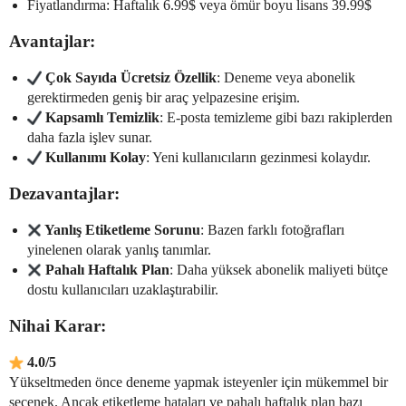
Fiyatlandırma: Haftalık 6.99$ veya ömür boyu lisans 39.99$
Avantajlar:
Çok Sayıda Ücretsiz Özellik
: Deneme veya abonelik
gerektirmeden geniş bir araç yelpazesine erişim.
Kapsamlı Temizlik
: E-posta temizleme gibi bazı rakiplerden
daha fazla işlev sunar.
Kullanımı Kolay
: Yeni kullanıcıların gezinmesi kolaydır.
Dezavantajlar:
Yanlış Etiketleme Sorunu
: Bazen farklı fotoğrafları
yinelenen olarak yanlış tanımlar.
Pahalı Haftalık Plan
: Daha yüksek abonelik maliyeti bütçe
dostu kullanıcıları uzaklaştırabilir.
Nihai Karar:
4.0/5
Yükseltmeden önce deneme yapmak isteyenler için mükemmel bir
seçenek. Ancak etiketleme hataları ve pahalı haftalık plan bazı