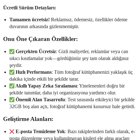
Ücretli Sürüm Detayları:
Tamamen ücretsiz!
Reklamsız, ödemesiz, özellikler ödeme
duvarının arkasında gizlenmemiştir.
Onu Öne Çıkaran Özellikler:
Gerçekten Ücretsiz
: Gizli maliyetler, reklamlar veya can
sıkıcı kısıtlamalar yok—gördüğünüz şey tam olarak aldığınız
şeydir.
Hızlı Performans
: Tüm fotoğraf kütüphanenizi yaklaşık üç
dakika içinde etkili bir şekilde tarar.
Akıllı Yapay Zeka Sıralaması
: Yinelenenleri doğru bir
şekilde tanımlar, daha iyi organizasyona yardımcı olur.
Önemli Alan Tasarrufu
: Test sırasında etkileyici bir şekilde
32GB boş alan açtı, fotoğraf kütüphanemi kusursuz hale getirdi.
Geliştirme Alanları:
E-posta Temizleme Yok
: Bazı rakiplerinden farklı olarak, e-
posta düzenleme veya kullanılmayan kişileri ele alma araçları