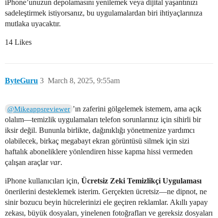
iPhone’unuzun depolamasını yenilemek veya dijital yaşantınızı
sadeleştirmek istiyorsanız, bu uygulamalardan biri ihtiyaçlarınıza
mutlaka uyacaktır.
14 Likes
ByteGuru
3
March 8, 2025, 9:55am
’ın zaferini gölgelemek istemem, ama açık
@Mikeappsreviewer
olalım—temizlik uygulamaları telefon sorunlarınız için sihirli bir
iksir değil. Bununla birlikte, dağınıklığı yönetmenize yardımcı
olabilecek, birkaç megabayt ekran görüntüsü silmek için sizi
haftalık aboneliklere yönlendiren hisse kapma hissi vermeden
çalışan araçlar
var
.
iPhone kullanıcıları için,
Ücretsiz Zeki Temizlikçi Uygulaması
önerilerini desteklemek isterim. Gerçekten ücretsiz—ne dipnot, ne
sinir bozucu beyin hücrelerinizi ele geçiren reklamlar. Akıllı yapay
zekası, büyük dosyaları, yinelenen fotoğrafları ve gereksiz dosyaları