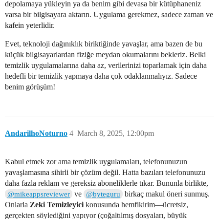
depolamaya yükleyin ya da benim gibi devasa bir kütüphaneniz
varsa bir bilgisayara aktarın. Uygulama gerekmez, sadece zaman ve
kafein yeterlidir.
Evet, teknoloji dağınıklık biriktiğinde yavaşlar, ama bazen de bu
küçük bilgisayarlardan fiziğe meydan okumalarını bekleriz. Belki
temizlik uygulamalarına daha az, verilerinizi toparlamak için daha
hedefli bir temizlik yapmaya daha çok odaklanmalıyız. Sadece
benim görüşüm!
AndarilhoNoturno
4
March 8, 2025, 12:00pm
Kabul etmek zor ama temizlik uygulamaları, telefonunuzun
yavaşlamasına sihirli bir çözüm değil. Hatta bazıları telefonunuzu
daha fazla reklam ve gereksiz aboneliklerle tıkar. Bununla birlikte,
ve
birkaç makul öneri sunmuş.
@mikeappsreviewer
@byteguru
Onlarla
Zeki Temizleyici
konusunda hemfikirim—ücretsiz,
gerçekten söylediğini yapıyor (çoğaltılmış dosyaları, büyük