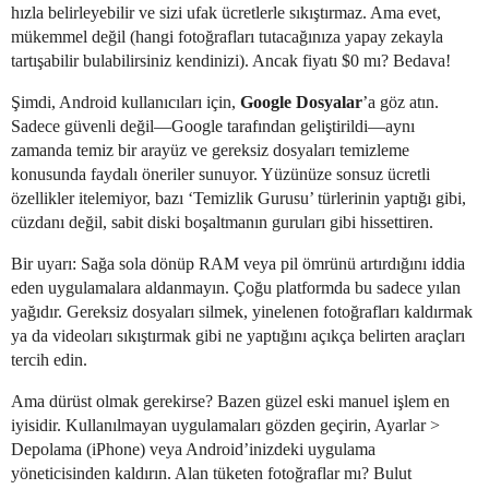
hızla belirleyebilir ve sizi ufak ücretlerle sıkıştırmaz. Ama evet,
mükemmel değil (hangi fotoğrafları tutacağınıza yapay zekayla
tartışabilir bulabilirsiniz kendinizi). Ancak fiyatı $0 mı? Bedava!
Şimdi, Android kullanıcıları için,
Google Dosyalar
’a göz atın.
Sadece güvenli değil—Google tarafından geliştirildi—aynı
zamanda temiz bir arayüz ve gereksiz dosyaları temizleme
konusunda faydalı öneriler sunuyor. Yüzünüze sonsuz ücretli
özellikler itelemiyor, bazı ‘Temizlik Gurusu’ türlerinin yaptığı gibi,
cüzdanı değil, sabit diski boşaltmanın guruları gibi hissettiren.
Bir uyarı: Sağa sola dönüp RAM veya pil ömrünü artırdığını iddia
eden uygulamalara aldanmayın. Çoğu platformda bu sadece yılan
yağıdır. Gereksiz dosyaları silmek, yinelenen fotoğrafları kaldırmak
ya da videoları sıkıştırmak gibi ne yaptığını açıkça belirten araçları
tercih edin.
Ama dürüst olmak gerekirse? Bazen güzel eski manuel işlem en
iyisidir. Kullanılmayan uygulamaları gözden geçirin, Ayarlar >
Depolama (iPhone) veya Android’inizdeki uygulama
yöneticisinden kaldırın. Alan tüketen fotoğraflar mı? Bulut