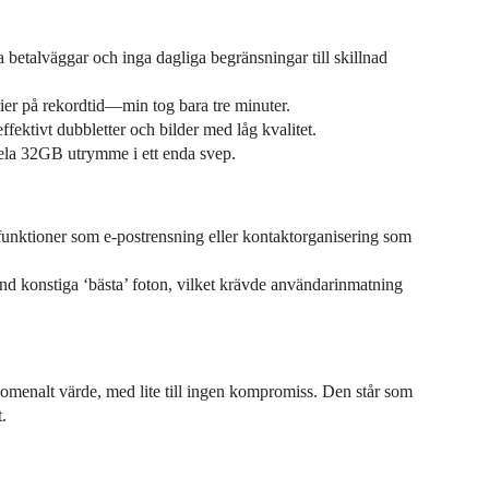
 betalväggar och inga dagliga begränsningar till skillnad
er på rekordtid—min tog bara tre minuter.
effektivt dubbletter och bilder med låg kvalitet.
ela 32GB utrymme i ett enda svep.
unktioner som e-postrensning eller kontaktorganisering som
nd konstiga ‘bästa’ foton, vilket krävde användarinmatning
enomenalt värde, med lite till ingen kompromiss. Den står som
.