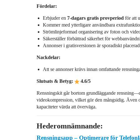
Fördelar:
Erbjuder en
7-dagars gratis provperiod
för att 
Kommer med ytterligare användbara extrafunktio
Strömlinjeformad organisering av foton och videor
Säkerställer förbättrad säkerhet för webbanvändni
Annonser i gratisversionen är sporadiskt placerad
Nackdelar:
Att se annonser krävs innan omfattande rensninga
Slutsats & Betyg:
4.6/5
Rensningskit går bortom grundläggande rensning—de
videokompression, vilket gör den mångsidig. Även o
kapaciteter värda att överväga.
Hederomnämnande:
Rensningsapp – Optimerare för Telefonl