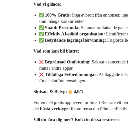
Vad vi gillade:
100% Gratis:
Inga avbrott från annonser, inga
från många konkurrenter.
Snabb Prestanda:
Skannar omfattande galleri
Effektiv AI-stödd organisation:
Identifierar 
Betydande lagringsåtervinning:
Frigjorde h
Vad som kan bli bättre:
Begränsad Omfattning:
Saknar avancerade f
finns i andra appar.
Tillfälliga Felbedömningar:
AI flaggade ibla
för att slutföra rensningen.
Slutsats & Betyg:
4,9/5
För en helt gratis app levererar Smart Rensare ett f
det
bästa verktyget
för att rensa din iPhone effektivt
Vill du lära dig mer? Kolla in dessa resurser: