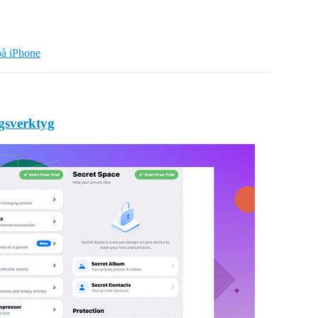
på iPhone
ngsverktyg