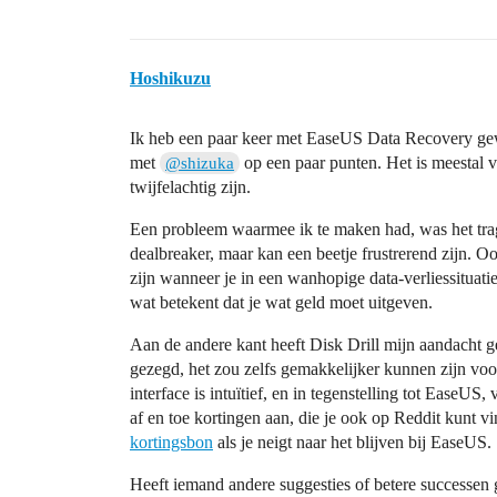
Hoshikuzu
Ik heb een paar keer met EaseUS Data Recovery gewe
met
op een paar punten. Het is meestal ve
@shizuka
twijfelachtig zijn.
Een probleem waarmee ik te maken had, was het trage
dealbreaker, maar kan een beetje frustrerend zijn. 
zijn wanneer je in een wanhopige data-verliessituatie
wat betekent dat je wat geld moet uitgeven.
Aan de andere kant heeft Disk Drill mijn aandacht g
gezegd, het zou zelfs gemakkelijker kunnen zijn vo
interface is intuïtief, en in tegenstelling tot EaseUS
af en toe kortingen aan, die je ook op Reddit kunt 
kortingsbon
als je neigt naar het blijven bij EaseUS.
Heeft iemand andere suggesties of betere successen g