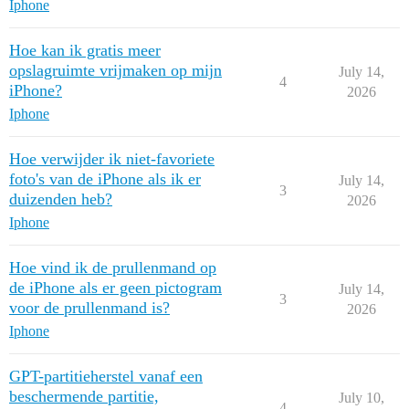
Iphone
Hoe kan ik gratis meer
opslagruimte vrijmaken op mijn
July 14,
4
iPhone?
2026
Iphone
Hoe verwijder ik niet-favoriete
foto's van de iPhone als ik er
July 14,
3
duizenden heb?
2026
Iphone
Hoe vind ik de prullenmand op
de iPhone als er geen pictogram
July 14,
3
voor de prullenmand is?
2026
Iphone
GPT-partitieherstel vanaf een
beschermende partitie,
July 10,
4