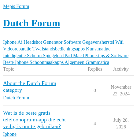
Mepis Forum
Dutch Forum
Iphone
Ai Headshot Generator
Software
Gegevensherstel
Wifi
Videoreparatie
Tv‑afstandsbedieningsapps
Kunstmatige
Intelligentie
Scherm Spiegelen
IPad
Mac
IPhone-tips & Software
Beste Iphone Schoonmaakapps
Algemeen
Grammatica
Topic
Replies
Activity
About the Dutch Forum
November
category
0
22, 2024
Dutch Forum
Wat is de beste gratis
telefoonopruim-app die echt
July 28,
4
veilig is om te gebruiken?
2026
Iphone