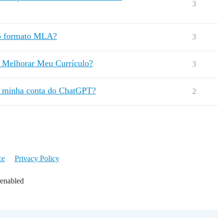
3
no formato MLA?
3
u Melhorar Meu Currículo?
3
r minha conta do ChatGPT?
2
ce
Privacy Policy
 enabled